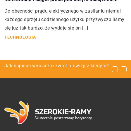
Do obecności prądu elektrycznego w zasilaniu niemal
każdego sprzętu codziennego użytku przyzwyczailiśmy
się już tak bardzo, że wydaje się on […]
TECHNOLOGIA
Izolacja termiczna budynków – jakie ma
Jak napisać wniosek o zwrot prowizji z kredytu?
Jak zorganizować czas na wakacjach dziecku?
korzyści?