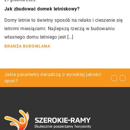
Jak zbudować domek letniskowy?
Domy letnie to świetny sposób na relaks i cieszenie się
letnimi miesiącami. Najlepszą rzeczą w budowaniu
własnego domu letniego jest […]
BRANŻA BUDOWLANA
Pufy, worki, krzesła – jak wybrać te
Własny sklep stacjonarny – jaki sprzęt jest
Jakie parametry świadczą o wysokiej jakości
odpowiednie do salonu?
niezbędny?
opon?