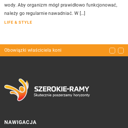
wody. Aby organizm mógł prawidłowo funkcjonować,
należy go regularnie nawadniać. W […]
LIFE & STYLE
Frezowanie – wszystko co musisz wiedzieć
Obowiązki właściciela koni
Prawda i mity o ekogroszku
NAWIGACJA