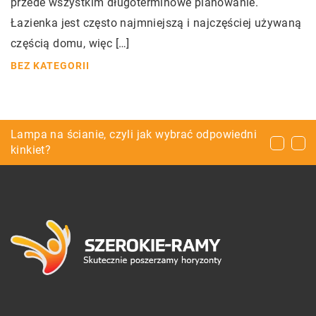
przede wszystkim długoterminowe planowanie.
Łazienka jest często najmniejszą i najczęściej używaną
częścią domu, więc […]
BEZ KATEGORII
Pomoce dla nauczycieli i wychowawców – jak
Lampa na ścianie, czyli jak wybrać odpowiedni
Jak znaleźć zakład pracy chronionej?
wybrać odpowiednie?
kinkiet?