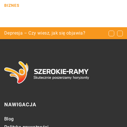
BIZNES
Jaki sprzęt jest niezbędny w okulistyce?
Depresja – Czy wiesz, jak się objawia?
Rachunkowość – jak poprawnie o nią zadbać?
NAWIGACJA
Blog