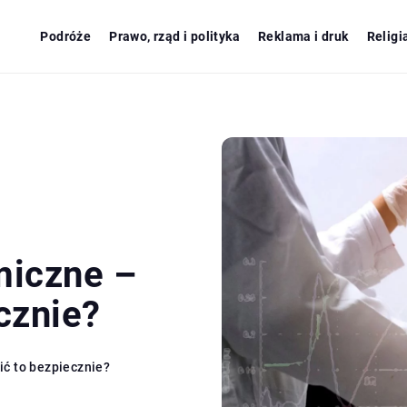
Podróże
Prawo, rząd i polityka
Reklama i druk
Religi
miczne –
cznie?
ć to bezpiecznie?