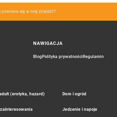
wej z działki?
 powinno się w niej znaleźć?
 przy kupnie nieruchomości?
NAWIGACJA
Blog
Polityka prywatności
Regulamin
adult (erotyka, hazard)
Dom i ogród
 zainteresowania
Jedzenie i napoje