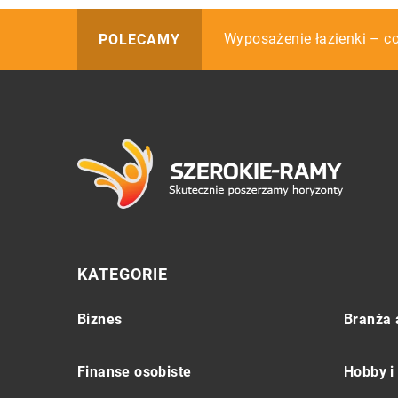
Jak pozbyć się wody opado
Wyposażenie łazienki – co
Jak nie dać się zaskoczyć
POLECAMY
KATEGORIE
Biznes
Branża 
Finanse osobiste
Hobby i