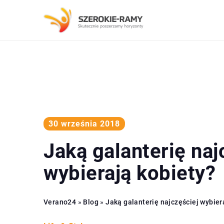
30 września 2018
Jaką galanterię naj
wybierają kobiety?
Verano24
»
Blog
»
Jaką galanterię najczęściej wybier