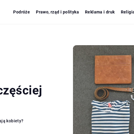
Podróże
Prawo, rząd i polityka
Reklama i druk
Religi
częściej
ają kobiety?