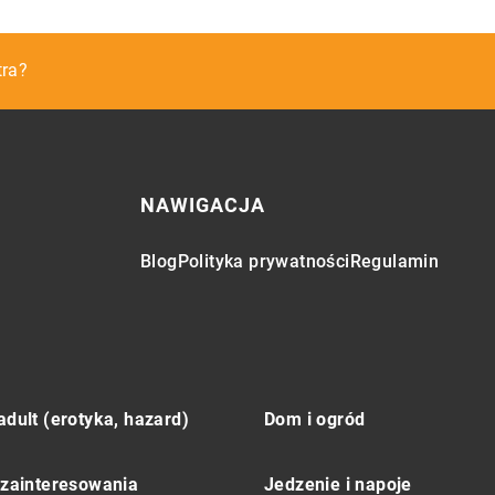
obione kartki i zaproszenia?
tra?
u?
NAWIGACJA
Blog
Polityka prywatności
Regulamin
adult (erotyka, hazard)
Dom i ogród
 zainteresowania
Jedzenie i napoje