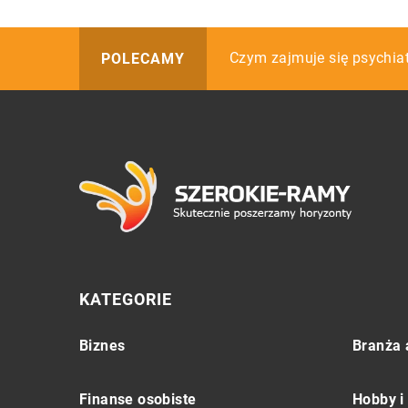
Czy warto wybrać ręcznie r
Czym zajmuje się psychia
Jak chronić ekran telefon
POLECAMY
KATEGORIE
Biznes
Branża 
Finanse osobiste
Hobby i