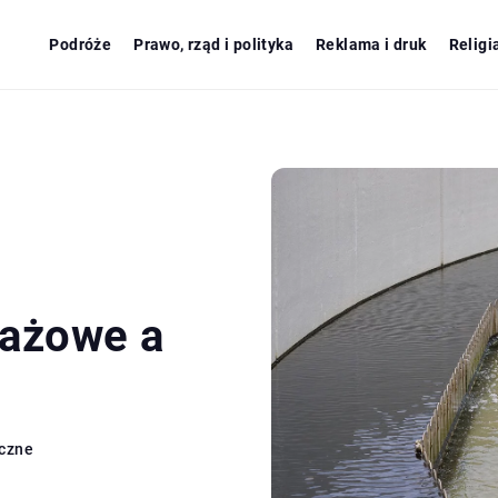
Podróże
Prawo, rząd i polityka
Reklama i druk
Religi
nażowe a
iczne