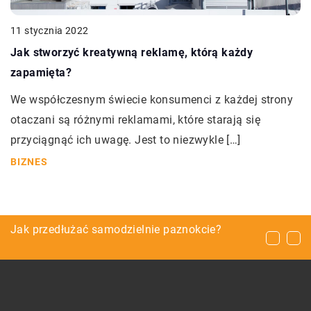
11 stycznia 2022
Jak stworzyć kreatywną reklamę, którą każdy
zapamięta?
We współczesnym świecie konsumenci z każdej strony
otaczani są różnymi reklamami, które starają się
przyciągnąć ich uwagę. Jest to niezwykle […]
BIZNES
Najpotrzebniejsze akcesoria do Twojego
Jak przedłużać samodzielnie paznokcie?
Pomoc w leczeniu jakich schorzeń oferują
smartfona
ośrodki rehabilitacyjne?