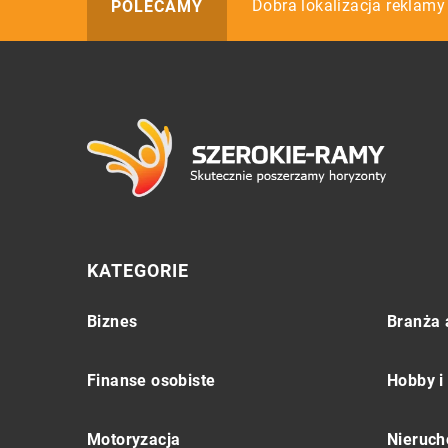
Jak czyścić klimatyzację?
Dobra lokalizacja reklam
Meble do fabryki
POLECAMY
KATEGORIE
Biznes
Branża 
Finanse osobiste
Hobby i
Motoryzacja
Nieruch