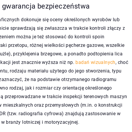
o gwarancja bezpieczeństwa
ficznych dokonuje się oceny określonych wyrobów lub
ie sprawdzają się zwłaszcza w trakcie kontroli złączy z
zeniem można je też stosować do kontroli spoin
ki przetopu, różnej wielkości pęcherze gazowe, wszelkie
żużle), przyklejenia brzegowe, a ponadto podtopienia lica
kacji jest znacznie wyższa niż np.
badań wizualnych
, choć
tu, rodzaju materiału użytego do jego stworzenia, typu
y zaznaczyć, że na podstawie otrzymanego radiogramu
ówno rodzaj, jak i rozmiar czy orientację określonego
są przeprowadzane w trakcie inspekcji terenowych maszyn
w mieszkalnych oraz przemysłowych (m.in. o konstrukcji
 DR (tzw. radiografia cyfrowa) znajdują zastosowanie w
 w branży lotniczej i motoryzacyjnej.