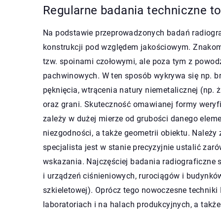
Regularne badania techniczne t
Na podstawie przeprowadzonych badań radiogra
konstrukcji pod względem jakościowym. Znakomic
tzw. spoinami czołowymi, ale poza tym z powod
pachwinowych. W ten sposób wykrywa się np. bra
pęknięcia, wtrącenia natury niemetalicznej (np. 
oraz grani. Skuteczność omawianej formy weryfi
zależy w dużej mierze od grubości danego elemen
niezgodności, a także geometrii obiektu. Należ
specjalista jest w stanie precyzyjnie ustalić zar
wskazania. Najczęściej badania radiograficzne 
i urządzeń ciśnieniowych, rurociągów i budynkó
szkieletowej). Oprócz tego nowoczesne techniki
laboratoriach i na halach produkcyjnych, a także