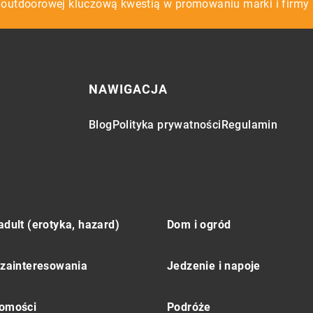
y outdoorowej kluczową kwestią w promowaniu marki i firmy
NAWIGACJA
Blog
Polityka prywatności
Regulamin
adult (erotyka, hazard)
Dom i ogród
 zainteresowania
Jedzenie i napoje
omości
Podróże