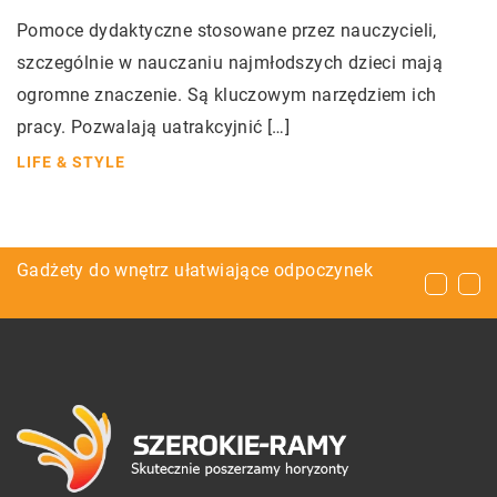
Pomoce dydaktyczne stosowane przez nauczycieli,
szczególnie w nauczaniu najmłodszych dzieci mają
ogromne znaczenie. Są kluczowym narzędziem ich
pracy. Pozwalają uatrakcyjnić […]
LIFE & STYLE
Czy brak języka może stanowić problem w
Gadżety do wnętrz ułatwiające odpoczynek
Slipy czy bokserki – co wybrać?
pracy?