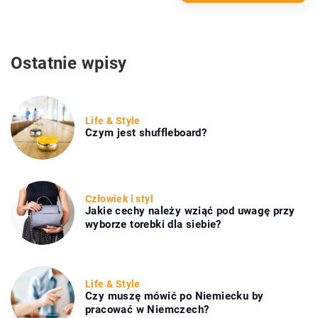
Ostatnie wpisy
Life & Style
Czym jest shuffleboard?
Człowiek i styl
Jakie cechy należy wziąć pod uwagę przy
wyborze torebki dla siebie?
Life & Style
Czy muszę mówić po Niemiecku by
pracować w Niemczech?