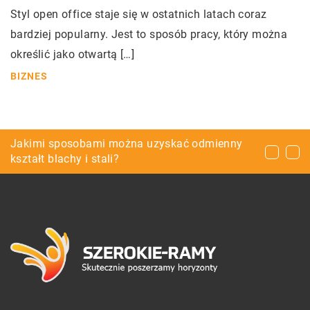
Styl open office staje się w ostatnich latach coraz
bardziej popularny. Jest to sposób pracy, który można
określić jako otwartą […]
BIZNES
Jak zadbać o prawidłowe oczyszczanie twarzy?
Jakimi sposobami można uzyskać odmienny
Jakie krzesła wybrać do jadalni?
kształt blachy i stali?