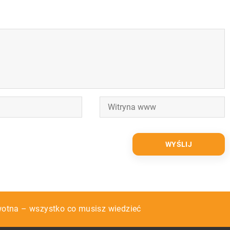
hrzciny własnego dziecka?
otna – wszystko co musisz wiedzieć