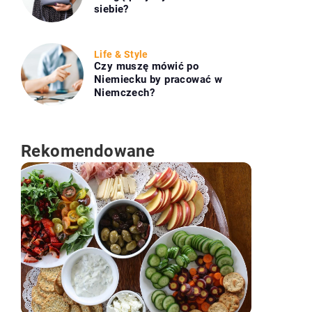
siebie?
Life & Style
Czy muszę mówić po
Niemiecku by pracować w
Niemczech?
Rekomendowane