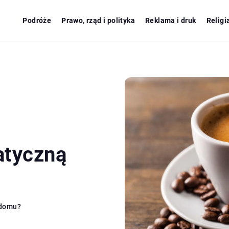
Podróże
Prawo, rząd i polityka
Reklama i druk
Religi
atyczną
 domu?