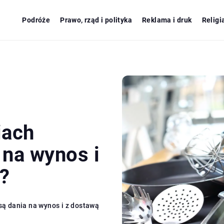
Podróże
Prawo, rząd i polityka
Reklama i druk
Religi
iach
na wynos i
?
ą dania na wynos i z dostawą