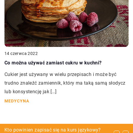
14 czerwca 2022
Co można używać zamiast cukru w kuchni?
Cukier jest używany w wielu przepisach i może być
trudno znaleźć zamiennik, który ma taką samą słodycz
lub konsystencję jak […]
MEDYCYNA
O czym pamiętać przy wyposażaniu lokalu
Kto powinien zapisać się na kurs językowy?
Płotki do ogrodu jako sposób na aranżację